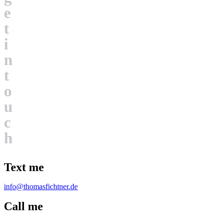
e
t
i
n
t
o
u
c
h
Text me
info@thomasfichtner.de
Call me